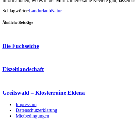
Informationen, wo es in der Müritz interessante Reviere gibt, lassen 
Schlagwörter:
Landurlaub
Natur
Ähnliche Beiträge
Die Fuchseiche
Eiszeitlandschaft
Greifswald – Klosterruine Eldena
Impressum
Datenschutzerklärung
Mietbedingungen