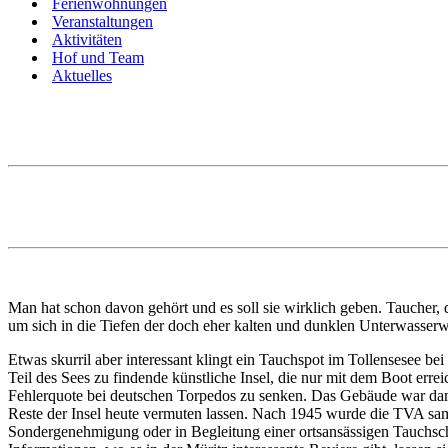
Ferienwohnungen
Veranstaltungen
Aktivitäten
Hof und Team
Aktuelles
Man hat schon davon gehört und es soll sie wirklich geben. Tauche
um sich in die Tiefen der doch eher kalten und dunklen Unterwasserwe
Etwas skurril aber interessant klingt ein Tauchspot im Tollensesee b
Teil des Sees zu findende künstliche Insel, die nur mit dem Boot errei
Fehlerquote bei deutschen Torpedos zu senken. Das Gebäude war dama
Reste der Insel heute vermuten lassen. Nach 1945 wurde die TVA sam
Sondergenehmigung oder in Begleitung einer ortsansässigen Tauchs