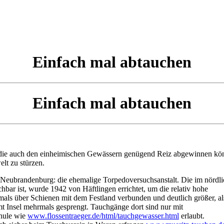
Einfach mal abtauchen
Einfach mal abtauchen
r, die auch den einheimischen Gewässern genügend Reiz abgewinnen kö
lt zu stürzen.
ei Neubrandenburg: die ehemalige Torpedoversuchsanstalt. Die im nördl
chbar ist, wurde 1942 von Häftlingen errichtet, um die relativ hohe
ls über Schienen mit dem Festland verbunden und deutlich größer, al
t Insel mehrmals gesprengt. Tauchgänge dort sind nur mit
chule wie
www.flossentraeger.de/html/tauchgewasser.html
erlaubt.