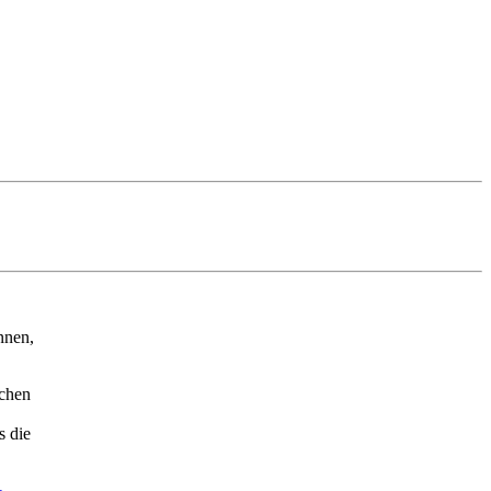
nnen,
ichen
s die