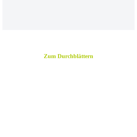
Zum Durchblättern
Hausregeln
Mit eurem Vierbeiner auf dem Hof Sorgenlos
Fellnasen