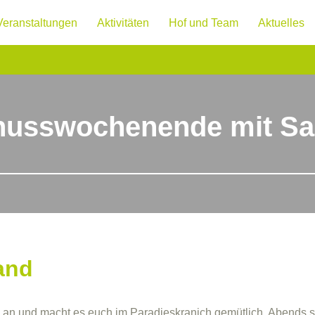
Veranstaltungen
Aktivitäten
Hof und Team
Aktuelles
usswochenende mit S
and
ag an und macht es euch im Paradieskranich gemütlich. Abends s