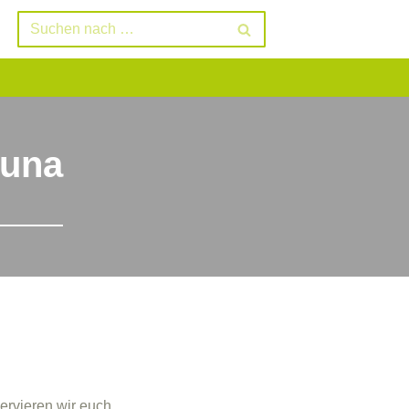
auna
ervieren wir euch