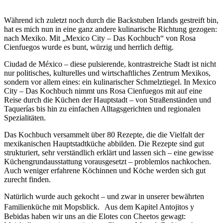
Während ich zuletzt noch durch die Backstuben Irlands gestreift bin,
hat es mich nun in eine ganz andere kulinarische Richtung gezogen:
nach Mexiko. Mit „Mexico City – Das Kochbuch“ von Rosa
Cienfuegos wurde es bunt, würzig und herrlich deftig.
Ciudad de México – diese pulsierende, kontrastreiche Stadt ist nicht
nur politisches, kulturelles und wirtschaftliches Zentrum Mexikos,
sondern vor allem eines: ein kulinarischer Schmelztiegel. In Mexico
City – Das Kochbuch nimmt uns Rosa Cienfuegos mit auf eine
Reise durch die Küchen der Hauptstadt – von Straßenständen und
Taquerías bis hin zu einfachen Alltagsgerichten und regionalen
Spezialitäten.
Das Kochbuch versammelt über 80 Rezepte, die die Vielfalt der
mexikanischen Hauptstadtküche abbilden. Die Rezepte sind gut
strukturiert, sehr verständlich erklärt und lassen sich – eine gewisse
Küchengrundausstattung vorausgesetzt – problemlos nachkochen.
Auch weniger erfahrene Köchinnen und Köche werden sich gut
zurecht finden.
Natürlich wurde auch gekocht – und zwar in unserer bewährten
Familienküche mit Mopsblick. Aus dem Kapitel Antojitos y
Bebidas haben wir uns an die Elotes con Cheetos gewagt: