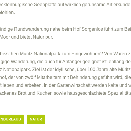
Mecklenburgische Seenplatte auf wirklich geruhsame Art erkund
fohlen.
stündige Rundwanderung nahe beim Hof Sorgenlos führt zum Bei
Moor und bietet Natur pur.
in bisschen Müritz Nationalpark zum Eingewöhnen? Von Waren z
ägige Wanderung, die auch für Anfänger geeignet ist, entlang de
Nationalpark. Ziel ist der idyllische, über 100 Jahre alte Müritz
of, der von zwölf Mitarbeitern mit Behinderung geführt wird, die 
leben und arbeiten. In der Gartenwirtschaft werden kalte und 
ackenes Brot und Kuchen sowie hausgeschlachtete Spezialität
ANDURLAUB
NATUR