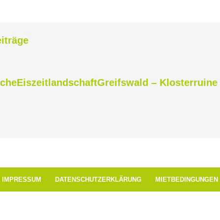
iträge
iche
Eiszeitlandschaft
Greifswald – Klosterruine
IMPRESSUM
DATENSCHUTZERKLÄRUNG
MIETBEDINGUNGEN