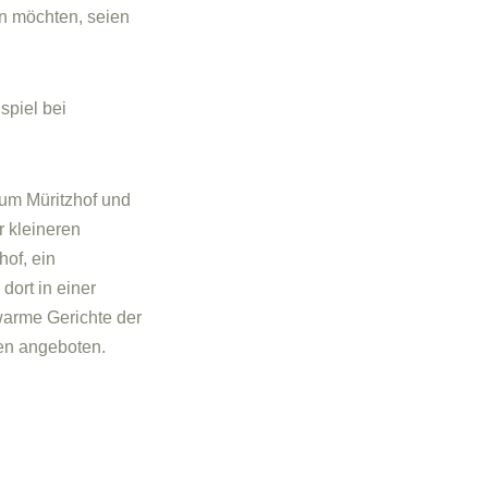
en möchten, seien
spiel bei
um Müritzhof und
r kleineren
hof, ein
dort in einer
warme Gerichte der
en angeboten.